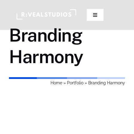
Skip
to
Toggle
content
Navigation
Branding
Our Studios
Harmony
Pricing
Contact Us
Home
»
Portfolio
»
Branding Harmony