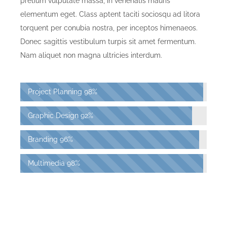
pretium vulputate massa, in venenatis mauris
elementum eget. Class aptent taciti sociosqu ad litora
torquent per conubia nostra, per inceptos himenaeos.
Donec sagittis vestibulum turpis sit amet fermentum.
Nam aliquet non magna ultricies interdum.
Project Planning
98%
Graphic Design
92%
Branding
96%
Multimedia
98%